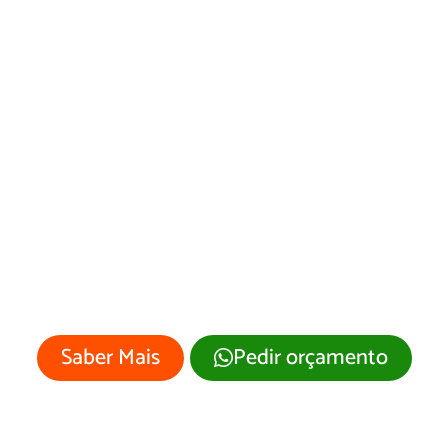
Web Designer em
Irapuru
Sua empresa merece um site
profissional com visual moderno e
atrativo.
Saber Mais
Pedir orçamento