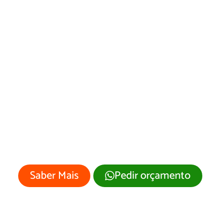
Web Designer em
Itaúba
Sua empresa merece um site
profissional com visual moderno e
atrativo.
Saber Mais
Pedir orçamento