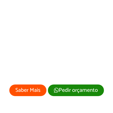
Web Designer em
Jateí
Sua empresa merece um site
profissional com visual moderno e
atrativo.
Saber Mais
Pedir orçamento