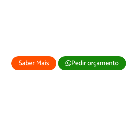
b Designer em N
Campina
 empresa merece um site profissional
visual moderno e atrativo.
Saber Mais
Pedir orçamento