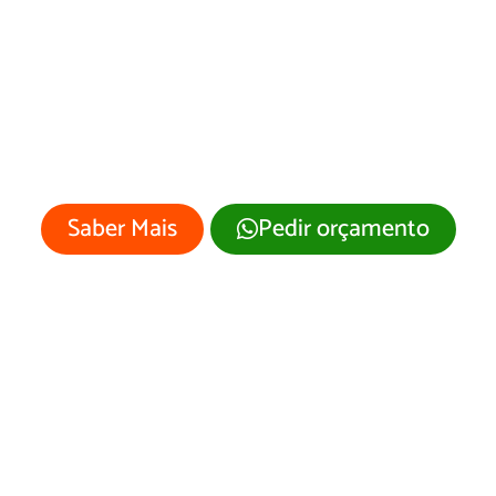
b Designer em N
Candelária
 empresa merece um site profissional
visual moderno e atrativo.
Saber Mais
Pedir orçamento