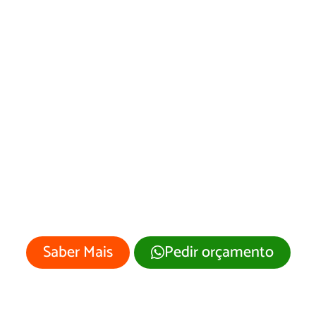
Web Designer em
Palestina de Goiás
Sua empresa merece um site
profissional com visual moderno e
atrativo.
Saber Mais
Pedir orçamento