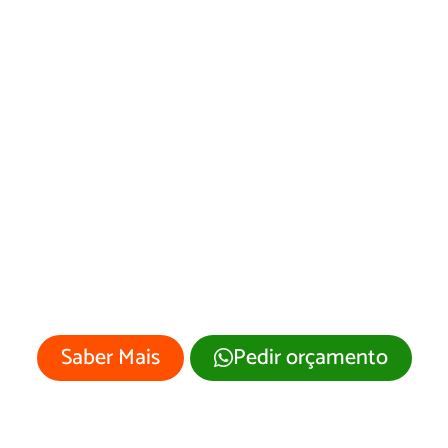
Web Designer em
Pariquera-Açu
Sua empresa merece um site
profissional com visual moderno e
atrativo.
Saber Mais
Pedir orçamento