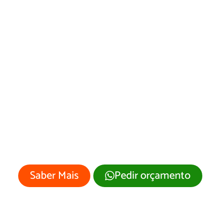
Web Designer em
Peritoró
Sua empresa merece um site
profissional com visual moderno e
atrativo.
Saber Mais
Pedir orçamento