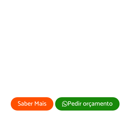
Web Designer em
Reginópolis
Sua empresa merece um site
profissional com visual moderno e
atrativo.
Saber Mais
Pedir orçamento