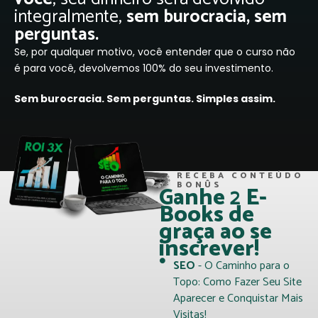
integralmente,
sem burocracia, sem
perguntas.
Se, por qualquer motivo, você entender que o curso não
é para você, devolvemos 100% do seu investimento.
Sem burocracia. Sem perguntas. Simples assim.
RECEBA CONTEÚDO
BONÛS
Ganhe
2
E-
Books de
graça ao se
inscrever!
SEO
- O Caminho para o
Topo: Como Fazer Seu Site
Aparecer e Conquistar Mais
Visitas!