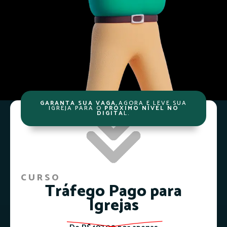
GARANTA SUA VAGA
AGORA E LEVE SUA
IGREJA PARA O
PRÓXIMO NÍVEL NO
DIGITA
L.
CURSO
Tráfego Pago para
Igrejas