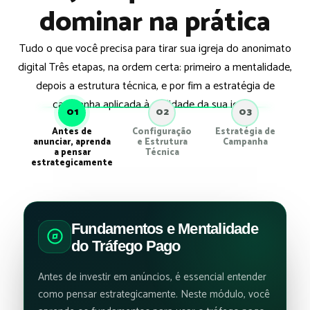
dominar na prática
Tudo o que você precisa para tirar sua igreja do anonimato
digital Três etapas, na ordem certa: primeiro a mentalidade,
depois a estrutura técnica, e por fim a estratégia de
campanha aplicada à realidade da sua igreja.
01
02
03
Antes de
Configuração
Estratégia de
anunciar, aprenda
e Estrutura
Campanha
a pensar
Técnica
estrategicamente
Fundamentos e Mentalidade
do Tráfego Pago
Antes de investir em anúncios, é essencial entender
como pensar estrategicamente. Neste módulo, você