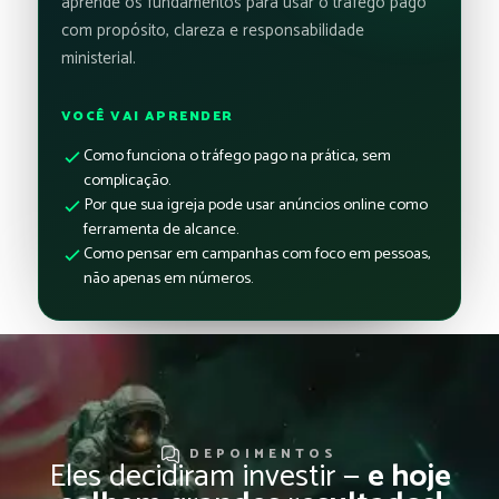
aprende os fundamentos para usar o tráfego pago
com propósito, clareza e responsabilidade
ministerial.
VOCÊ VAI APRENDER
Como funciona o tráfego pago na prática, sem
complicação.
Por que sua igreja pode usar anúncios online como
ferramenta de alcance.
Como pensar em campanhas com foco em pessoas,
não apenas em números.
DEPOIMENTOS
Eles decidiram investir —
e hoje