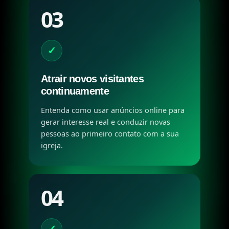
03
✓
Atrair novos visitantes
continuamente
Entenda como usar anúncios online para
gerar interesse real e conduzir novas
pessoas ao primeiro contato com a sua
igreja.
04
✓