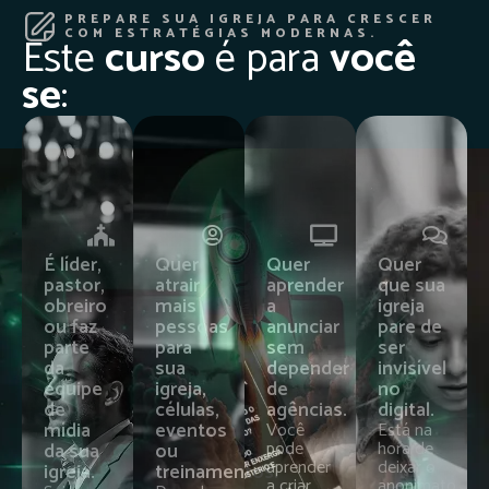
PREPARE SUA IGREJA PARA CRESCER
COM ESTRATÉGIAS MODERNAS.
Este
curso
é para
você
se
:
É líder,
Quer
Quer
Quer
pastor,
atrair
aprender
que sua
obreiro
mais
a
igreja
ou faz
pessoas
anunciar
pare de
parte
para
sem
ser
da
sua
depender
invisível
equipe
igreja,
de
no
de
células,
agências.
digital.
mídia
eventos
Você
Está na
pode
hora de
da sua
ou
aprender
deixar o
igreja.
treinamentos.
a criar
anonimato