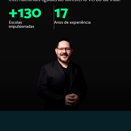
+
130
17
Escolas
Anos de experiência
impulsionadas