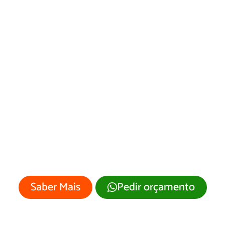
Desenvolvimento
de Site Conchal/SP
Sua empresa merece um site
profissional com visual moderno e
atrativo.
Saber Mais
Pedir orçamento