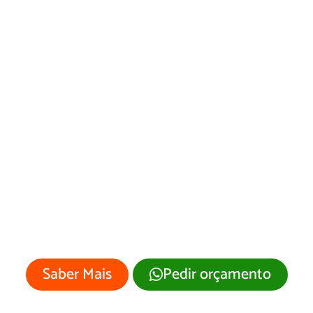
Desenvolvimento
de Site Picada
Café/RS
Sua empresa merece um site
profissional com visual moderno e
atrativo.
Saber Mais
Pedir orçamento