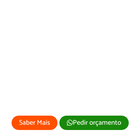
Desenvolvimento
de Site São Gabriel
do Oeste/MS
Sua empresa merece um site
profissional com visual moderno e
atrativo.
Saber Mais
Pedir orçamento