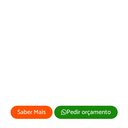
Desenvolvimento
de Site São
Gabriel/RS
Sua empresa merece um site
profissional com visual moderno e
atrativo.
Saber Mais
Pedir orçamento