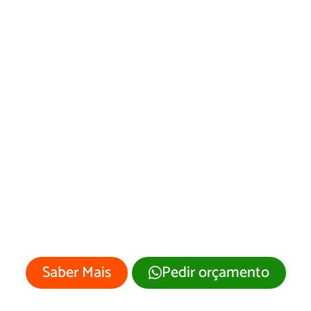
Desenvolvimento
de Site Vicente
Dutra/RS
Sua empresa merece um site
profissional com visual moderno e
atrativo.
Saber Mais
Pedir orçamento