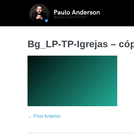
Bg_LP-TP-Igrejas – có
← Post Anterior